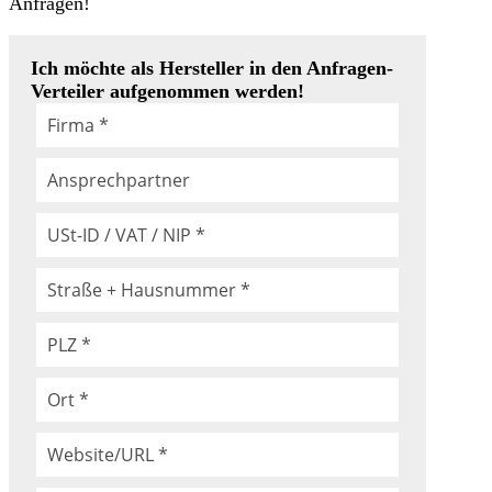
Anfragen!
Ich möchte als Hersteller in den Anfragen-
Verteiler aufgenommen werden!
Hersteller-
Falls
Details
Du
menschlich
bist,
lasse
dieses
Feld
leer.